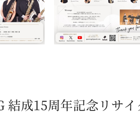
t JG 結成15周年記念リサイタ