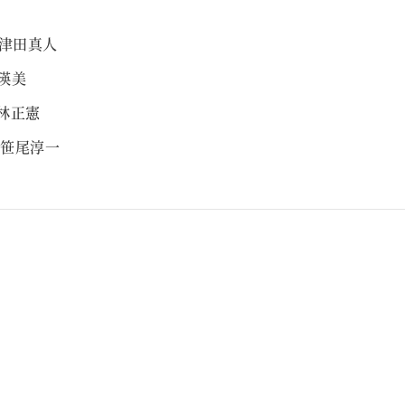
】
e 津田真人
藤瑛美
小林正憲
ne 笹尾淳一