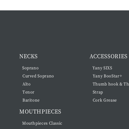
NECKS
ACCESSORIES
Soprano
Yany SIXS
Curved Soprano
Yany BooStar✧
Alto
Thumb hook & Th
Tenor
Strap
Baritone
Cork Grease
MOUTHPIECES
Mouthpieces Classic